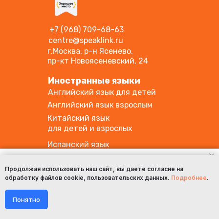
+7 (968) 709-68-63
centre@speaklink.ru
г.Москва, р-н Ясенево,
пр-кт Новоясеневский
, 24
Иностранные языки
Английский язык для детей
Английский язык взрослым
Китайский язык
для детей и взрослых
Испанский язык
для детей и взрослых
Мы используем файлы cookie и Яндекс Метрику,
чтобы обеспечить корректную работу сайта.
Продолжая использовать наш сайт, вы даете согласие на
Начальная школа
обработку файлов cookie, пользовательских данных.
Подробнее
.
Продолжая пользоваться сайтом, вы
Подготовка к школе:
соглашаетесь с использованием cookie в
нулевой класс
соответствии с нашей политикой
Понятно
Семейные классы
конфиденциальности.
Помощь в учёбе